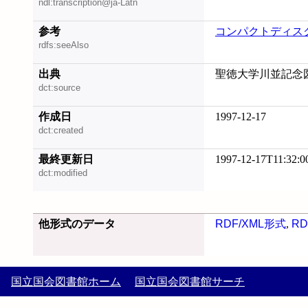
ndl:transcription@ja-Latn
参考
コンパクトディス
rdfs:seeAlso
出典
聖徳大学川並記念図
dct:source
作成日
1997-12-17
dct:created
最終更新日
1997-12-17T11:32:0
dct:modified
他形式のデータ
RDF/XML形式
,
RD
国立国会図書館ホーム
国立国会図書館サーチ