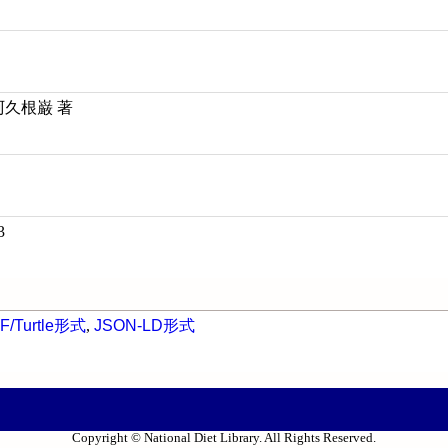
阿久根巌 著
3
F/Turtle形式
,
JSON-LD形式
Copyright © National Diet Library. All Rights Reserved.