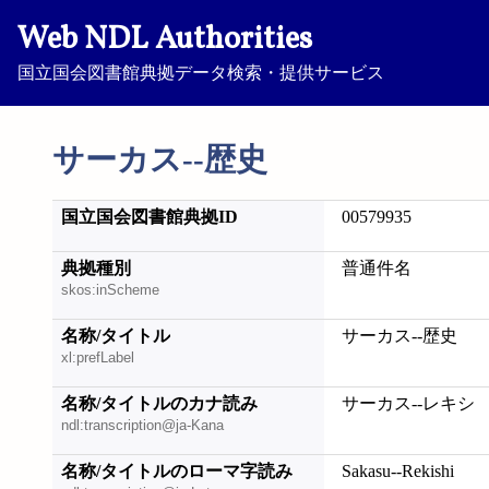
Web NDL Authorities
国立国会図書館典拠データ検索・提供サービス
サーカス--歴史
国立国会図書館典拠ID
00579935
典拠種別
普通件名
skos:inScheme
名称/タイトル
サーカス--歴史
xl:prefLabel
名称/タイトルのカナ読み
サーカス--レキシ
ndl:transcription@ja-Kana
名称/タイトルのローマ字読み
Sakasu--Rekishi