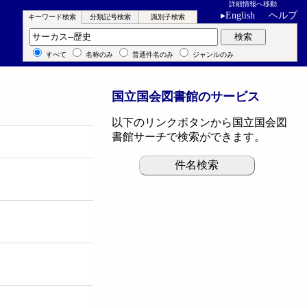
詳細情報へ移動
▸
English
ヘルプ
キーワード検索
分類記号検索
識別子検索
キーワード検索
検索
すべて
名称のみ
普通件名のみ
ジャンルのみ
国立国会図書館のサービス
以下のリンクボタンから国立国会図
書館サーチで検索ができます。
件名検索