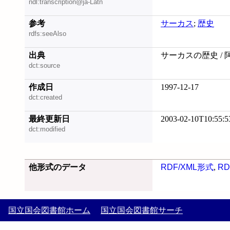
ndl:transcription@ja-Latn
参考
サーカス
;
歴史
rdfs:seeAlso
出典
サーカスの歴史 / 
dct:source
作成日
1997-12-17
dct:created
最終更新日
2003-02-10T10:55:5
dct:modified
他形式のデータ
RDF/XML形式
,
RD
国立国会図書館ホーム
国立国会図書館サーチ