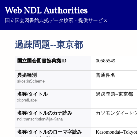
Web NDL Authorities
国立国会図書館典拠データ検索・提供サービス
過疎問題--東京都
国立国会図書館典拠ID
00585549
典拠種別
普通件名
skos:inScheme
名称/タイトル
過疎問題--東京都
xl:prefLabel
名称/タイトルのカナ読み
カソモンダイ--ト
ndl:transcription@ja-Kana
名称/タイトルのローマ字読み
Kasomondai--Tokyo