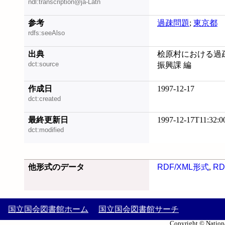
ndl:transcription@ja-Latn
参考
過疎問題
;
東京都
rdfs:seeAlso
出典
桧原村における過疎
dct:source
振興課 編
作成日
1997-12-17
dct:created
最終更新日
1997-12-17T11:32:0
dct:modified
他形式のデータ
RDF/XML形式
,
RD
国立国会図書館ホーム
国立国会図書館サーチ
Copyright © Nationa