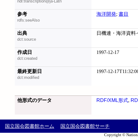
ndl:transcription@ja-Latn
参考
海洋開発
;
書目
rdfs:seeAlso
出典
日機連・海洋資料イ
dct:source
作成日
1997-12-17
dct:created
最終更新日
1997-12-17T11:32:0
dct:modified
他形式のデータ
RDF/XML形式
,
RD
国立国会図書館ホーム
国立国会図書館サーチ
Copyright © Nationa