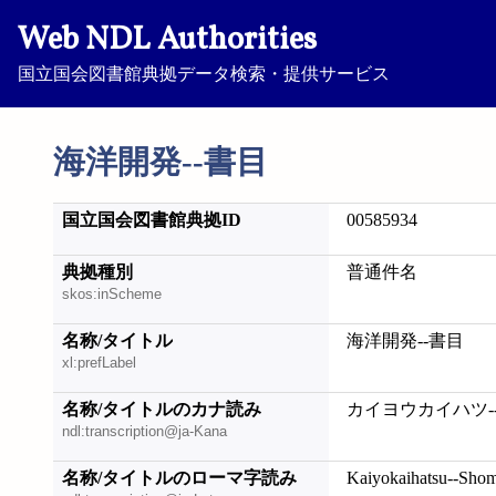
Web NDL Authorities
国立国会図書館典拠データ検索・提供サービス
海洋開発--書目
国立国会図書館典拠ID
00585934
典拠種別
普通件名
skos:inScheme
名称/タイトル
海洋開発--書目
xl:prefLabel
名称/タイトルのカナ読み
カイヨウカイハツ-
ndl:transcription@ja-Kana
名称/タイトルのローマ字読み
Kaiyokaihatsu--Sho