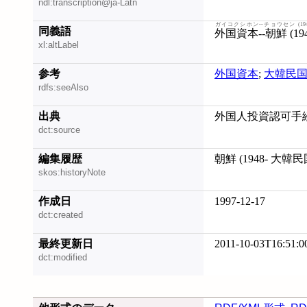
ndl:transcription@ja-Latn
ガイコクシホン--チョウセン (19
同義語
外国資本--朝鮮 (19
xl:altLabel
参考
外国資本
;
大韓民
rdfs:seeAlso
出典
外国人投資認可手
dct:source
編集履歴
朝鮮 (1948- 大韓民
skos:historyNote
作成日
1997-12-17
dct:created
最終更新日
2011-10-03T16:51:0
dct:modified