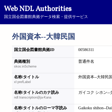
Web NDL Authorities
国立国会図書館典拠データ検索・提供サービス
外国資本--大韓民国
国立国会図書館典拠ID
00586311
典拠種別
普通件名
skos:inScheme
名称/タイトル
外国資本--大韓民
xl:prefLabel
名称/タイトルのカナ読み
ガイコク シホン-
ndl:transcription@ja-Kana
名称/タイトルのローマ字読み
Gaikoku shihon--Da