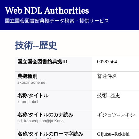
Web NDL Authorities
国立国会図書館典拠データ検索・提供サービス
技術--歴史
国立国会図書館典拠ID
00587564
典拠種別
普通件名
skos:inScheme
名称/タイトル
技術--歴史
xl:prefLabel
名称/タイトルのカナ読み
ギジュツ--レキシ
ndl:transcription@ja-Kana
名称/タイトルのローマ字読み
Gijutsu--Rekishi