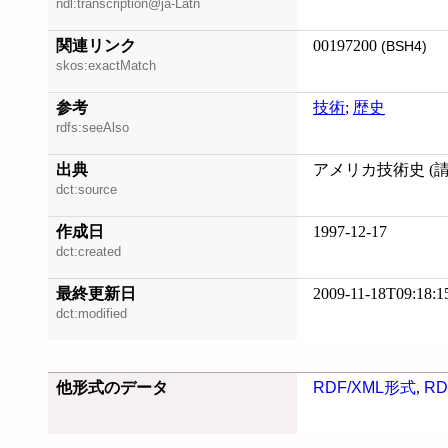
ndl:transcription@ja-Latn
関連リンク
00197200
(BSH4)
skos:exactMatch
参考
技術
;
歴史
rdfs:seeAlso
出典
アメリカ技術史 (請求記
dct:source
作成日
1997-12-17
dct:created
最終更新日
2009-11-18T09:18:1
dct:modified
他形式のデータ
RDF/XML形式
,
RD