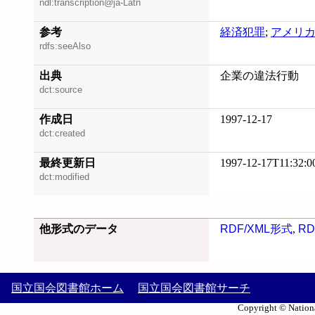
ndl:transcription@ja-Latn
参考
経済犯罪
;
アメリ
rdfs:seeAlso
出典
企業の違法行動
dct:source
作成日
1997-12-17
dct:created
最終更新日
1997-12-17T11:32:0
dct:modified
他形式のデータ
RDF/XML形式
,
RD
国立国会図書館ホーム
国立国会図書館サーチ
Copyright © Nationa