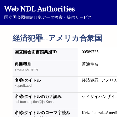
Web NDL Authorities
国立国会図書館典拠データ検索・提供サービス
経済犯罪--アメリカ合衆国
国立国会図書館典拠ID
00589735
典拠種別
普通件名
skos:inScheme
名称/タイトル
経済犯罪--アメリ
xl:prefLabel
名称/タイトルのカナ読み
ケイザイハンザイ-
ndl:transcription@ja-Kana
名称/タイトルのローマ字読み
Keizaihanzai--Amer