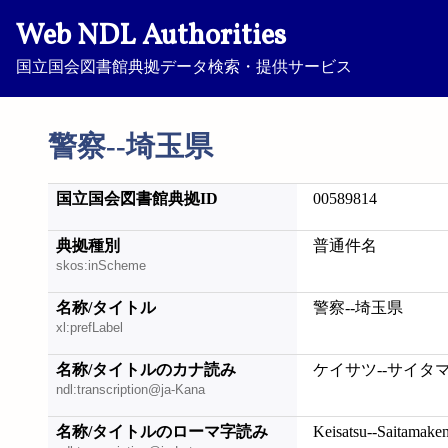
Web NDL Authorities
国立国会図書館典拠データ検索・提供サービス
警察--埼玉県
国立国会図書館典拠ID
00589814
典拠種別
普通件名
skos:inScheme
名称/タイトル
警察--埼玉県
xl:prefLabel
名称/タイトルのカナ読み
ケイサツ--サイタ
ndl:transcription@ja-Kana
名称/タイトルのローマ字読み
Keisatsu--Saitamake