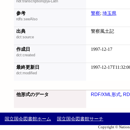
ndl:transcription@ja-Latn
参考
警察
;
埼玉県
rdfs:seeAlso
出典
警察風土記
dct:source
作成日
1997-12-17
dct:created
最終更新日
1997-12-17T11:32:0
dct:modified
他形式のデータ
RDF/XML形式
,
RD
国立国会図書館ホーム
国立国会図書館サーチ
Copyright © Nationa