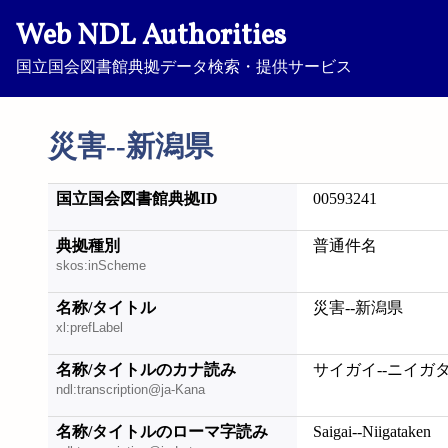
Web NDL Authorities
国立国会図書館典拠データ検索・提供サービス
災害--新潟県
国立国会図書館典拠ID
00593241
典拠種別
普通件名
skos:inScheme
名称/タイトル
災害--新潟県
xl:prefLabel
名称/タイトルのカナ読み
サイガイ--ニイガ
ndl:transcription@ja-Kana
名称/タイトルのローマ字読み
Saigai--Niigataken