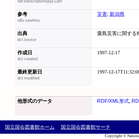
ndl:transcription@ja-Latn
参考
災害
;
新潟県
rdfs:seeAlso
出典
粟島災害に関する
dct:source
作成日
1997-12-17
dct:created
最終更新日
1997-12-17T11:32:0
dct:modified
他形式のデータ
RDF/XML形式
,
RD
国立国会図書館ホーム
国立国会図書館サーチ
Copyright © Nationa