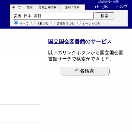
詳細情報へ移動
▸
English
ヘルプ
キーワード検索
分類記号検索
識別子検索
キーワード検索
検索
すべて
名称のみ
普通件名のみ
ジャンルのみ
国立国会図書館のサービス
以下のリンクボタンから国立国会図
書館サーチで検索ができます。
件名検索