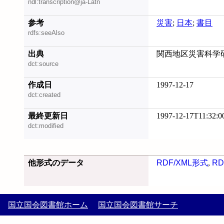
ndl:transcription@ja-Latn
参考
災害
;
日本
;
書目
rdfs:seeAlso
出典
関西地区災害科学研
dct:source
作成日
1997-12-17
dct:created
最終更新日
1997-12-17T11:32:0
dct:modified
他形式のデータ
RDF/XML形式
,
RD
国立国会図書館ホーム
国立国会図書館サーチ