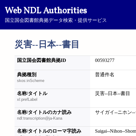
Web NDL Authorities
国立国会図書館典拠データ検索・提供サービス
災害--日本--書目
国立国会図書館典拠ID
00593277
典拠種別
普通件名
skos:inScheme
名称/タイトル
災害--日本--書目
xl:prefLabel
名称/タイトルのカナ読み
サイガイ--ニホン-
ndl:transcription@ja-Kana
名称/タイトルのローマ字読み
Saigai--Nihon--Sho