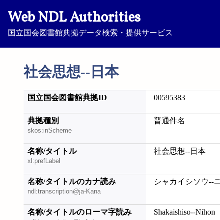
Web NDL Authorities
国立国会図書館典拠データ検索・提供サービス
社会思想--日本
国立国会図書館典拠ID
00595383
典拠種別
普通件名
skos:inScheme
名称/タイトル
社会思想--日本
xl:prefLabel
名称/タイトルのカナ読み
シャカイシソウ--
ndl:transcription@ja-Kana
名称/タイトルのローマ字読み
Shakaishiso--Nihon