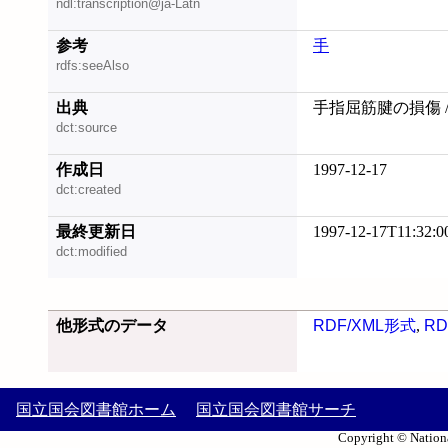
ndl:transcription@ja-Latn
参考
手
rdfs:seeAlso
出典
手指屈筋腱の損傷 /
dct:source
作成日
1997-12-17
dct:created
最終更新日
1997-12-17T11:32:0
dct:modified
他形式のデータ
RDF/XML形式
,
RD
国立国会図書館ホーム
国立国会図書館サーチ
Copyright © Nationa