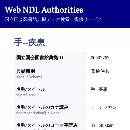
Web NDL Authorities
国立国会図書館典拠データ検索・提供サービス
手--疾患
国立国会図書館典拠ID
00595765
典拠種別
普通件名
skos:inScheme
名称/タイトル
手--疾患
xl:prefLabel
名称/タイトルのカナ読み
テ--シッカン
ndl:transcription@ja-Kana
名称/タイトルのローマ字読み
Te--Shikkan