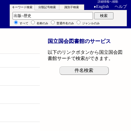
詳細情報へ移動
▸
English
ヘルプ
キーワード検索
分類記号検索
識別子検索
キーワード検索
検索
すべて
名称のみ
普通件名のみ
ジャンルのみ
国立国会図書館のサービス
以下のリンクボタンから国立国会図
書館サーチで検索ができます。
件名検索