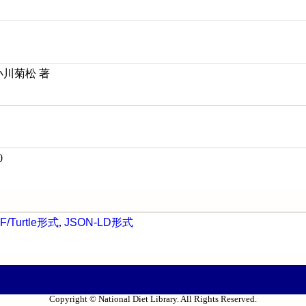
小川菊松 著
0
F/Turtle形式
,
JSON-LD形式
Copyright © National Diet Library. All Rights Reserved.