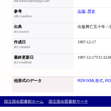
ndl:transcription@ja-Latn
参考
出版
;
歴史
rdfs:seeAlso
出典
出版興亡五十年 / 
dct:source
作成日
1997-12-17
dct:created
最終更新日
1997-12-17T11:32:0
dct:modified
他形式のデータ
RDF/XML形式
,
RD
国立国会図書館ホーム
国立国会図書館サーチ