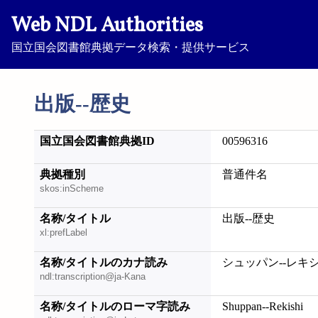
Web NDL Authorities
国立国会図書館典拠データ検索・提供サービス
出版--歴史
国立国会図書館典拠ID
00596316
典拠種別
普通件名
skos:inScheme
名称/タイトル
出版--歴史
xl:prefLabel
名称/タイトルのカナ読み
シュッパン--レキ
ndl:transcription@ja-Kana
名称/タイトルのローマ字読み
Shuppan--Rekishi