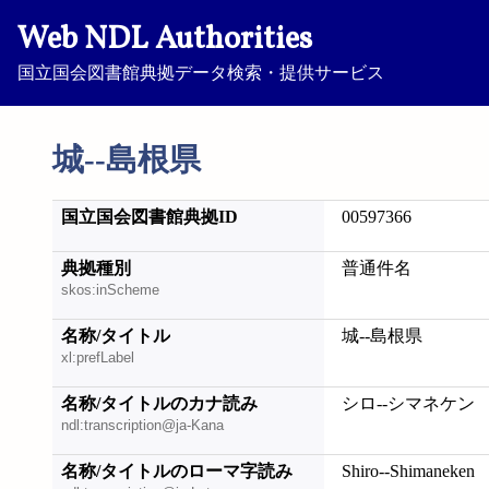
Web NDL Authorities
国立国会図書館典拠データ検索・提供サービス
城--島根県
国立国会図書館典拠ID
00597366
典拠種別
普通件名
skos:inScheme
名称/タイトル
城--島根県
xl:prefLabel
名称/タイトルのカナ読み
シロ--シマネケン
ndl:transcription@ja-Kana
名称/タイトルのローマ字読み
Shiro--Shimaneken