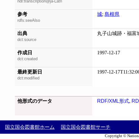
ndl:transcription@ja-Latn
参考
城
;
島根県
rdfs:seeAlso
出典
丸子山城跡・福富
dct:source
作成日
1997-12-17
dct:created
最終更新日
1997-12-17T11:32:0
dct:modified
他形式のデータ
RDF/XML形式
,
RD
国立国会図書館ホーム
国立国会図書館サーチ
Copyright © Nationa