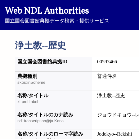
Web NDL Authorities
国立国会図書館典拠データ検索・提供サービス
浄土教--歴史
国立国会図書館典拠ID
00597466
典拠種別
普通件名
skos:inScheme
名称/タイトル
浄土教--歴史
xl:prefLabel
名称/タイトルのカナ読み
ジョウドキョウ--
ndl:transcription@ja-Kana
名称/タイトルのローマ字読み
Jodokyo--Rekishi