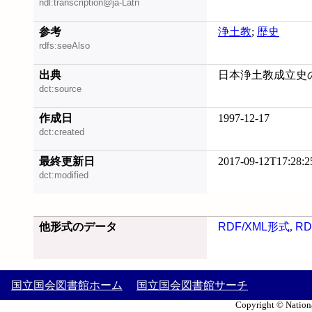
ndl:transcription@ja-Latn
参考
浄土教
;
歴史
rdfs:seeAlso
出典
日本浄土教成立史の
dct:source
作成日
1997-12-17
dct:created
最終更新日
2017-09-12T17:28:2
dct:modified
他形式のデータ
RDF/XML形式
,
RD
国立国会図書館ホーム
国立国会図書館サーチ
Copyright © Nationa