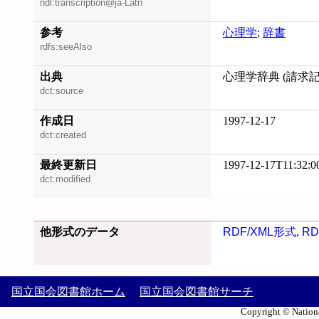
ndl:transcription@ja-Latn
参考
心理学
;
辞書
rdfs:seeAlso
出典
心理学辞典 (請求記号: 
dct:source
作成日
1997-12-17
dct:created
最終更新日
1997-12-17T11:32:0
dct:modified
他形式のデータ
RDF/XML形式
,
RD
国立国会図書館ホーム
国立国会図書館サーチ
Copyright © Nationa