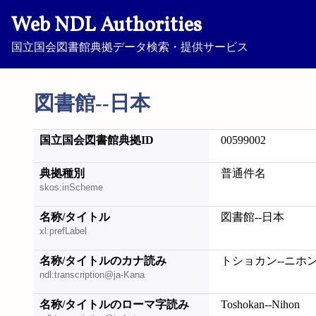
Web NDL Authorities
国立国会図書館典拠データ検索・提供サービス
図書館--日本
国立国会図書館典拠ID
00599002
典拠種別
普通件名
skos:inScheme
名称/タイトル
図書館--日本
xl:prefLabel
名称/タイトルのカナ読み
トショカン--ニホ
ndl:transcription@ja-Kana
名称/タイトルのローマ字読み
Toshokan--Nihon