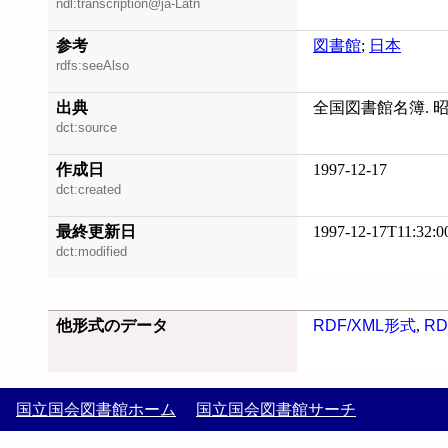
ndl:transcription@ja-Latn
参考
図書館
;
日本
rdfs:seeAlso
出典
全国図書館名簿. 昭
dct:source
作成日
1997-12-17
dct:created
最終更新日
1997-12-17T11:32:0
dct:modified
他形式のデータ
RDF/XML形式
,
RD
国立国会図書館ホーム
国立国会図書館サーチ