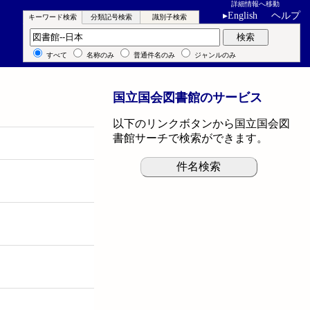
詳細情報へ移動
▸
English
ヘルプ
キーワード検索
分類記号検索
識別子検索
キーワード検索
検索
すべて
名称のみ
普通件名のみ
ジャンルのみ
国立国会図書館のサービス
以下のリンクボタンから国立国会図
書館サーチで検索ができます。
件名検索