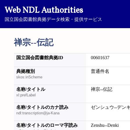
Web NDL Authorities
国立国会図書館典拠データ検索・提供サービス
禅宗--伝記
国立国会図書館典拠ID
00601637
典拠種別
普通件名
skos:inScheme
名称/タイトル
禅宗--伝記
xl:prefLabel
名称/タイトルのカナ読み
ゼンシュウ--デン
ndl:transcription@ja-Kana
名称/タイトルのローマ字読み
Zenshu--Denki