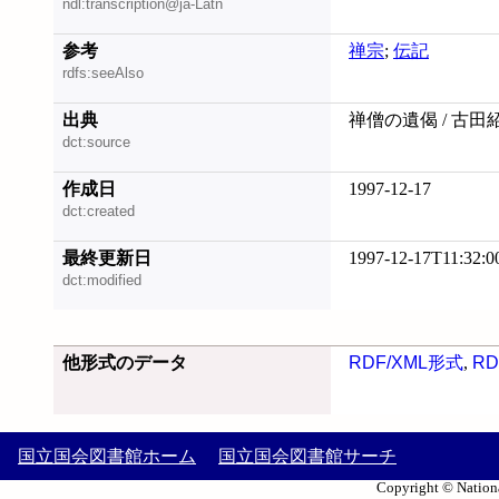
ndl:transcription@ja-Latn
参考
禅宗
;
伝記
rdfs:seeAlso
出典
禅僧の遺偈 / 古田
dct:source
作成日
1997-12-17
dct:created
最終更新日
1997-12-17T11:32:0
dct:modified
他形式のデータ
RDF/XML形式
,
RD
国立国会図書館ホーム
国立国会図書館サーチ
Copyright © Nationa