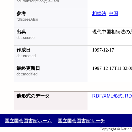
ndl:transcription@ja-Latn
参考
相続法
;
中国
rdfs:seeAlso
出典
現代中国相続法の原理
dct:source
作成日
1997-12-17
dct:created
最終更新日
1997-12-17T11:32:0
dct:modified
他形式のデータ
RDF/XML形式
,
RD
国立国会図書館ホーム
国立国会図書館サーチ
Copyright © Nationa