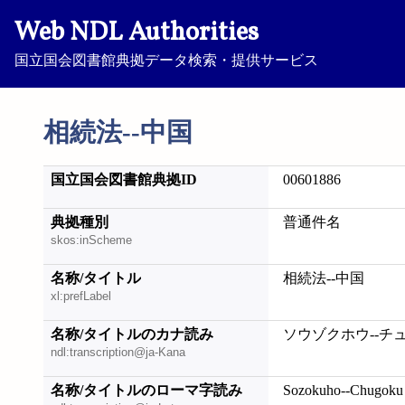
Web NDL Authorities
国立国会図書館典拠データ検索・提供サービス
相続法--中国
国立国会図書館典拠ID
00601886
典拠種別
普通件名
skos:inScheme
名称/タイトル
相続法--中国
xl:prefLabel
名称/タイトルのカナ読み
ソウゾクホウ--チ
ndl:transcription@ja-Kana
名称/タイトルのローマ字読み
Sozokuho--Chugoku