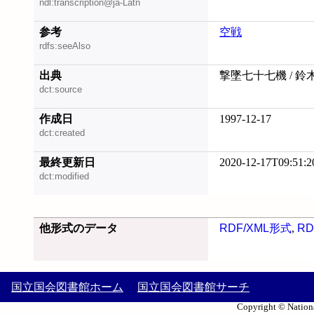
ndl:transcription@ja-Latn
参考
空戦
rdfs:seeAlso
出典
撃墜七十七機 / 鈴
dct:source
作成日
1997-12-17
dct:created
最終更新日
2020-12-17T09:51:2
dct:modified
他形式のデータ
RDF/XML形式
,
RD
国立国会図書館ホーム
国立国会図書館サーチ
Copyright © Nationa