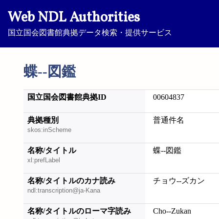
Web NDL Authorities
国立国会図書館典拠データ検索・提供サービス
蝶--図鑑
国立国会図書館典拠ID
00604837
典拠種別
普通件名
skos:inScheme
名称/タイトル
蝶--図鑑
xl:prefLabel
名称/タイトルのカナ読み
チョウ--ズカン
ndl:transcription@ja-Kana
名称/タイトルのローマ字読み
Cho--Zukan