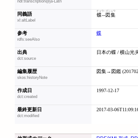
ndl:transcription@ja-Latn
チョウ--ズシュウ
同義語
蝶--図集
xl:altLabel
参考
蝶
rdfs:seeAlso
出典
日本の蝶 / 横山光
dct:source
編集履歴
図集→図鑑 (201702
skos:historyNote
作成日
1997-12-17
dct:created
最終更新日
2017-03-06T11:09:1
dct:modified