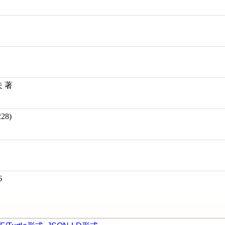
夫 著
28)
6