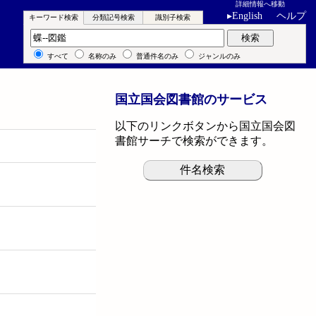
詳細情報へ移動
▸
English
ヘルプ
キーワード検索
分類記号検索
識別子検索
キーワード検索
検索
すべて
名称のみ
普通件名のみ
ジャンルのみ
国立国会図書館のサービス
以下のリンクボタンから国立国会図
書館サーチで検索ができます。
件名検索