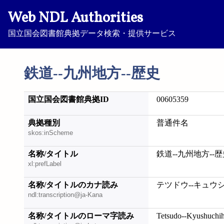
Web NDL Authorities
国立国会図書館典拠データ検索・提供サービス
鉄道--九州地方--歴史
国立国会図書館典拠ID
00605359
典拠種別
普通件名
skos:inScheme
名称/タイトル
鉄道--九州地方--
xl:prefLabel
名称/タイトルのカナ読み
テツドウ--キュウ
ndl:transcription@ja-Kana
名称/タイトルのローマ字読み
Tetsudo--Kyushuchih