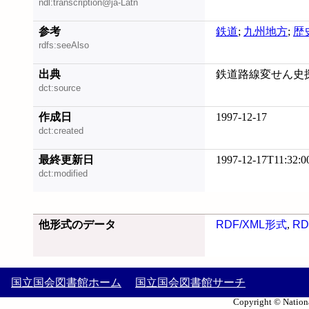
ndl:transcription@ja-Latn
参考
鉄道
;
九州地方
;
歴
rdfs:seeAlso
出典
鉄道路線変せん史探訪
dct:source
作成日
1997-12-17
dct:created
最終更新日
1997-12-17T11:32:0
dct:modified
他形式のデータ
RDF/XML形式
,
RD
国立国会図書館ホーム
国立国会図書館サーチ
Copyright © Nationa