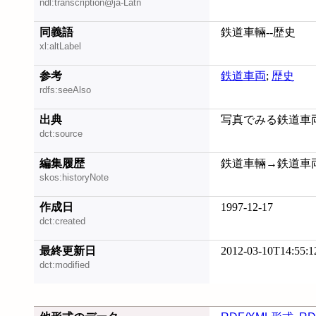
ndl:transcription@ja-Latn
同義語
鉄道車輛--歴史
xl:altLabel
参考
鉄道車両
;
歴史
rdfs:seeAlso
出典
写真でみる鉄道車両1
dct:source
編集履歴
鉄道車輛→鉄道車両 (2
skos:historyNote
作成日
1997-12-17
dct:created
最終更新日
2012-03-10T14:55:1
dct:modified