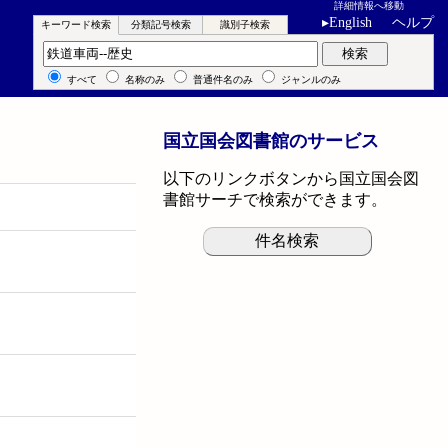
詳細情報へ移動
▸
English
ヘルプ
キーワード検索
分類記号検索
識別子検索
キーワード検索
検索
すべて
名称のみ
普通件名のみ
ジャンルのみ
国立国会図書館のサービス
以下のリンクボタンから国立国会図
書館サーチで検索ができます。
件名検索