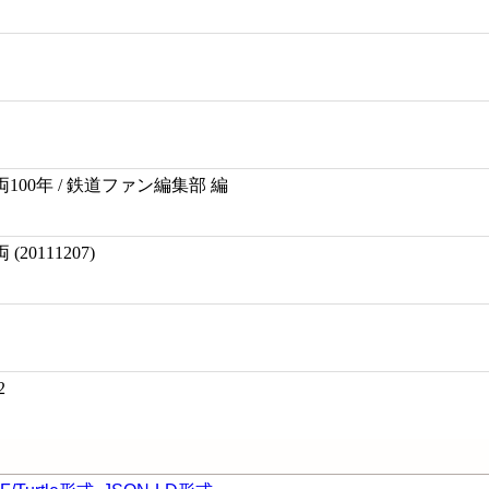
00年 / 鉄道ファン編集部 編
0111207)
2