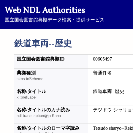
Web NDL Authorities
国立国会図書館典拠データ検索・提供サービス
鉄道車両--歴史
国立国会図書館典拠ID
00605497
典拠種別
普通件名
skos:inScheme
名称/タイトル
鉄道車両--歴史
xl:prefLabel
名称/タイトルのカナ読み
テツドウ シャリョ
ndl:transcription@ja-Kana
名称/タイトルのローマ字読み
Tetsudo sharyo--Reki