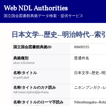
Web NDL Authorities
国立国会図書館典拠データ検索・提供サービス
日本文学--歴史--明治時代--索
国立国会図書館典拠ID
00609335
典拠種別
普通件名
skos:inScheme
名称/タイトル
日本文学--歴史--
xl:prefLabel
名称/タイトルのカナ読み
ニホンブンガク--レ
ndl:transcription@ja-Kana
名称/タイトルのローマ字読み
Nihonbungaku--Rekis