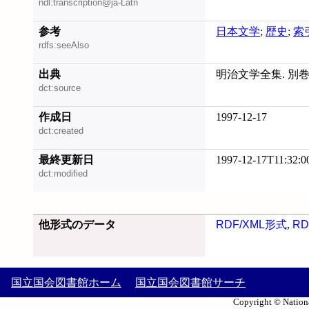
ndl:transcription@ja-Latn
参考
日本文学
;
歴史
;
索
rdfs:seeAlso
出典
明治文学全集. 別
dct:source
作成日
1997-12-17
dct:created
最終更新日
1997-12-17T11:32:0
dct:modified
他形式のデータ
RDF/XML形式
,
RD
国立国会図書館ホーム
国立国会図書館サーチ
Copyright © Nationa