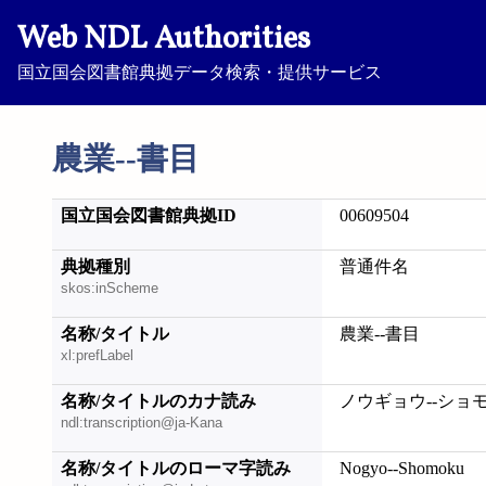
Web NDL Authorities
国立国会図書館典拠データ検索・提供サービス
農業--書目
国立国会図書館典拠ID
00609504
典拠種別
普通件名
skos:inScheme
名称/タイトル
農業--書目
xl:prefLabel
名称/タイトルのカナ読み
ノウギョウ--ショ
ndl:transcription@ja-Kana
名称/タイトルのローマ字読み
Nogyo--Shomoku