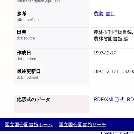
ndl:transcription@ja-Latn
参考
農業
;
書目
rdfs:seeAlso
出典
農林省刊行物目録. 
dct:source
農林省図書館 編
作成日
1997-12-17
dct:created
最終更新日
1997-12-17T11:32:0
dct:modified
他形式のデータ
RDF/XML形式
,
RD
国立国会図書館ホーム
国立国会図書館サーチ
Copyright © Nationa