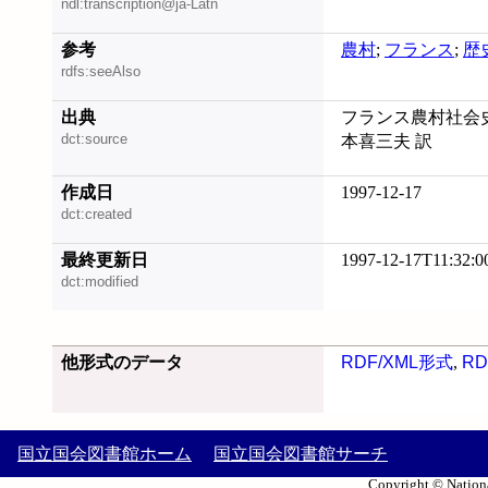
ndl:transcription@ja-Latn
参考
農村
;
フランス
;
歴
rdfs:seeAlso
出典
フランス農村社会史 
dct:source
本喜三夫 訳
作成日
1997-12-17
dct:created
最終更新日
1997-12-17T11:32:0
dct:modified
他形式のデータ
RDF/XML形式
,
RD
国立国会図書館ホーム
国立国会図書館サーチ
Copyright © Nationa