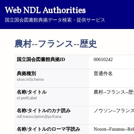
Web NDL Authorities
国立国会図書館典拠データ検索・提供サービス
農村--フランス--歴史
国立国会図書館典拠ID
00610242
典拠種別
普通件名
skos:inScheme
名称/タイトル
農村--フランス--
xl:prefLabel
名称/タイトルのカナ読み
ノウソン--フランス
ndl:transcription@ja-Kana
名称/タイトルのローマ字読み
Noson--Furansu--Rek