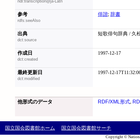
ndl:transcription@ja-Latn
参考
俳諧
;
辞書
rdfs:seeAlso
出典
短歌俳句辞典 / 久
dct:source
作成日
1997-12-17
dct:created
最終更新日
1997-12-17T11:32:0
dct:modified
他形式のデータ
RDF/XML形式
,
RD
国立国会図書館ホーム
国立国会図書館サーチ
Copyright © Nationa