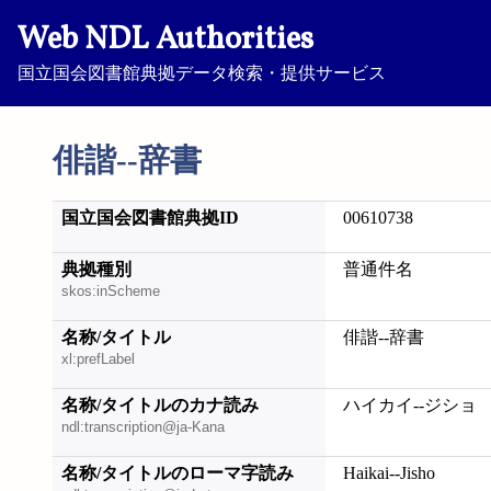
Web NDL Authorities
国立国会図書館典拠データ検索・提供サービス
俳諧--辞書
国立国会図書館典拠ID
00610738
典拠種別
普通件名
skos:inScheme
名称/タイトル
俳諧--辞書
xl:prefLabel
名称/タイトルのカナ読み
ハイカイ--ジショ
ndl:transcription@ja-Kana
名称/タイトルのローマ字読み
Haikai--Jisho