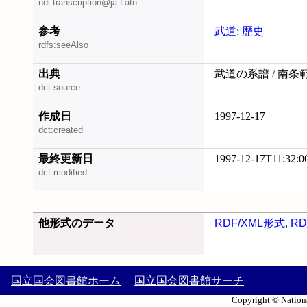
ndl:transcription@ja-Latn
参考
武道
;
歴史
rdfs:seeAlso
出典
武道の系譜 / 南条
dct:source
作成日
1997-12-17
dct:created
最終更新日
1997-12-17T11:32:0
dct:modified
他形式のデータ
RDF/XML形式
,
RD
国立国会図書館ホーム
国立国会図書館サーチ
Copyright © Nationa