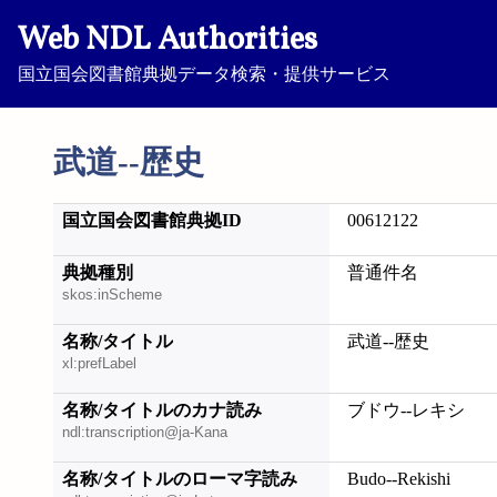
Web NDL Authorities
国立国会図書館典拠データ検索・提供サービス
武道--歴史
国立国会図書館典拠ID
00612122
典拠種別
普通件名
skos:inScheme
名称/タイトル
武道--歴史
xl:prefLabel
名称/タイトルのカナ読み
ブドウ--レキシ
ndl:transcription@ja-Kana
名称/タイトルのローマ字読み
Budo--Rekishi