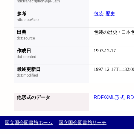
ndl:transcription@ja-Latn
参考
包装
;
歴史
rdfs:seeAlso
出典
包装の歴史 / 日本
dct:source
作成日
1997-12-17
dct:created
最終更新日
1997-12-17T11:32:0
dct:modified
他形式のデータ
RDF/XML形式
,
RD
国立国会図書館ホーム
国立国会図書館サーチ