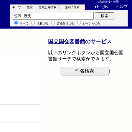
詳細情報へ移動
▸
English
ヘルプ
キーワード検索
分類記号検索
識別子検索
キーワード検索
検索
すべて
名称のみ
普通件名のみ
ジャンルのみ
国立国会図書館のサービス
以下のリンクボタンから国立国会図
書館サーチで検索ができます。
件名検索