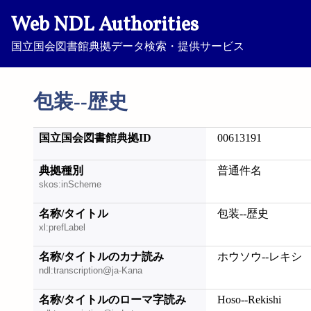
Web NDL Authorities
国立国会図書館典拠データ検索・提供サービス
包装--歴史
国立国会図書館典拠ID
00613191
典拠種別
普通件名
skos:inScheme
名称/タイトル
包装--歴史
xl:prefLabel
名称/タイトルのカナ読み
ホウソウ--レキシ
ndl:transcription@ja-Kana
名称/タイトルのローマ字読み
Hoso--Rekishi