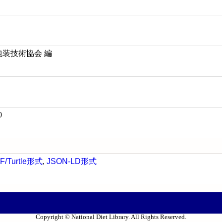
包装技術協会 編
0
F/Turtle形式
,
JSON-LD形式
Copyright © National Diet Library. All Rights Reserved.