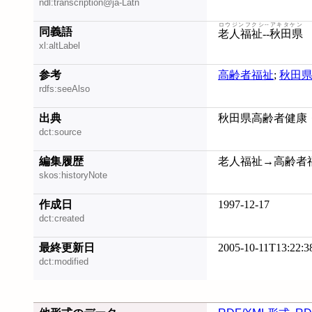
ndl:transcription@ja-Latn
ロウジンフクシ--アキタケン
同義語
老人福祉--秋田県
xl:altLabel
参考
高齢者福祉
;
秋田
rdfs:seeAlso
出典
秋田県高齢者健康・
dct:source
編集履歴
老人福祉→高齢者福祉 
skos:historyNote
作成日
1997-12-17
dct:created
最終更新日
2005-10-11T13:22:3
dct:modified