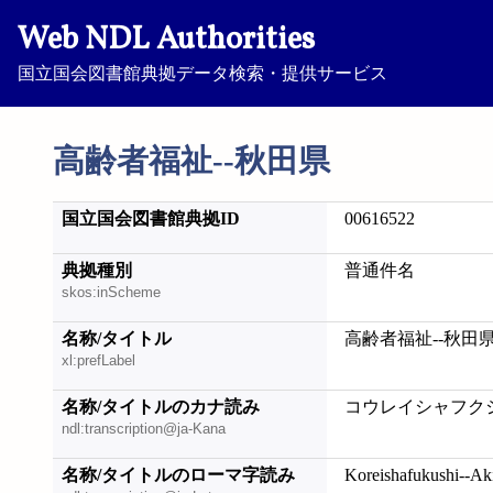
Web NDL Authorities
国立国会図書館典拠データ検索・提供サービス
高齢者福祉--秋田県
国立国会図書館典拠ID
00616522
典拠種別
普通件名
skos:inScheme
名称/タイトル
高齢者福祉--秋田
xl:prefLabel
名称/タイトルのカナ読み
コウレイシャフクシ
ndl:transcription@ja-Kana
名称/タイトルのローマ字読み
Koreishafukushi--Ak