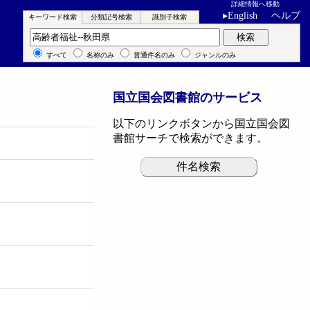
詳細情報へ移動
▸
English
ヘルプ
キーワード検索
分類記号検索
識別子検索
キーワード検索
検索
すべて
名称のみ
普通件名のみ
ジャンルのみ
国立国会図書館のサービス
以下のリンクボタンから国立国会図
書館サーチで検索ができます。
件名検索