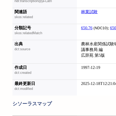
ndl:transcription@ja-Latn
関連語
林業試験
skos:related
分類記号
650.76
;
650
(NDC10)
skos:relatedMatch
出典
農林水産関係試験研究機
dct:source
議事務局 編
広辞苑 第5版
作成日
1997-12-19
dct:created
最終更新日
2025-12-18T12:21:0
dct:modified
シソーラスマップ