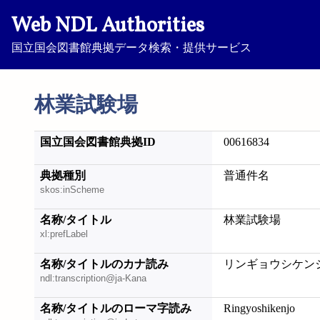
Web NDL Authorities
国立国会図書館典拠データ検索・提供サービス
林業試験場
国立国会図書館典拠ID
00616834
典拠種別
普通件名
skos:inScheme
名称/タイトル
林業試験場
xl:prefLabel
名称/タイトルのカナ読み
リンギョウシケン
ndl:transcription@ja-Kana
名称/タイトルのローマ字読み
Ringyoshikenjo