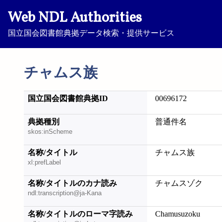
Web NDL Authorities
国立国会図書館典拠データ検索・提供サービス
チャムス族
国立国会図書館典拠ID
00696172
典拠種別
普通件名
skos:inScheme
名称/タイトル
チャムス族
xl:prefLabel
名称/タイトルのカナ読み
チャムスゾク
ndl:transcription@ja-Kana
名称/タイトルのローマ字読み
Chamusuzoku