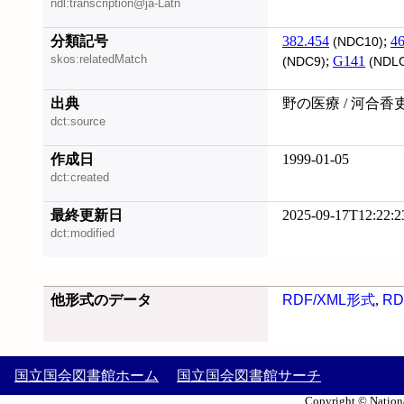
ndl:transcription@ja-Latn
分類記号
382.454
;
46
(NDC10)
skos:relatedMatch
;
G141
(NDC9)
(NDL
出典
野の医療 / 河合香
dct:source
作成日
1999-01-05
dct:created
最終更新日
2025-09-17T12:22:2
dct:modified
他形式のデータ
RDF/XML形式
,
RD
国立国会図書館ホーム
国立国会図書館サーチ
Copyright © Nationa