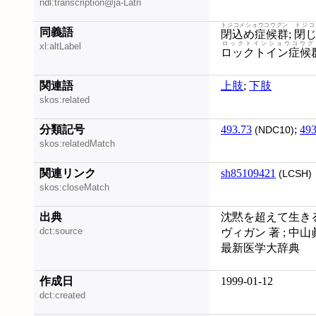
ndl:transcription@ja-Latn
トジコメショウコウグン
トジコ
同義語
閉込め症候群
;
閉
ロックトインショウコウグ
xl:altLabel
ロックトイン症候
関連語
上肢
;
下肢
skos:related
分類記号
493.73
;
493
(NDC10)
skos:relatedMatch
関連リンク
sh85109421
(LCSH)
skos:closeMatch
出典
沈黙を超えて生きる
dct:source
ヴィガン 著 ; 中山
最新医学大辞典
作成日
1999-01-12
dct:created