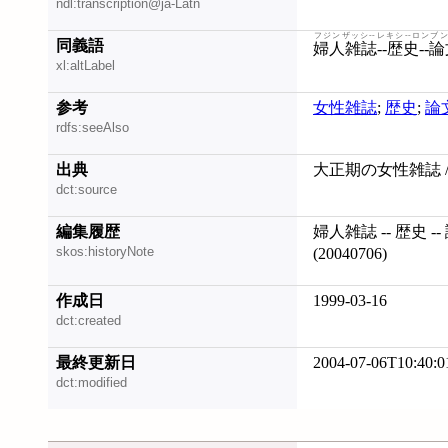
ndl:transcription@ja-Latn
フジンザッシ--レキシ--ロンブ
同義語
婦人雑誌--歴史--
xl:altLabel
参考
女性雑誌
;
歴史
;
論
rdfs:seeAlso
出典
大正期の女性雑誌 
dct:source
編集履歴
婦人雑誌 -- 歴史 -
skos:historyNote
(20040706)
作成日
1999-03-16
dct:created
最終更新日
2004-07-06T10:40:0
dct:modified