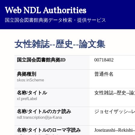
Web NDL Authorities
国立国会図書館典拠データ検索・提供サービス
女性雑誌--歴史--論文集
国立国会図書館典拠ID
00718402
典拠種別
普通件名
skos:inScheme
名称/タイトル
女性雑誌--歴史--
xl:prefLabel
名称/タイトルのカナ読み
ジョセイザッシ--
ndl:transcription@ja-Kana
名称/タイトルのローマ字読み
Joseizasshi--Rekish