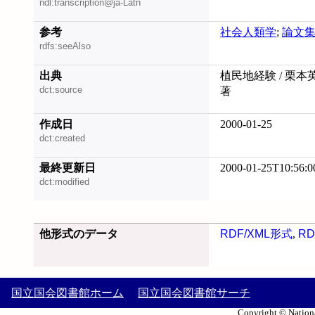
ndl:transcription@ja-Latn
参考
社会人類学
;
論文
rdfs:seeAlso
出典
植民地経験 / 栗本英
dct:source
著
作成日
2000-01-25
dct:created
最終更新日
2000-01-25T10:56:0
dct:modified
他形式のデータ
RDF/XML形式
,
RD
国立国会図書館ホーム
国立国会図書館サーチ
Copyright © Nationa