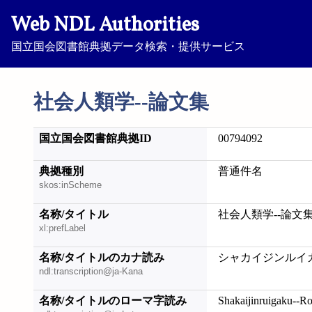
Web NDL Authorities
国立国会図書館典拠データ検索・提供サービス
社会人類学--論文集
国立国会図書館典拠ID
00794092
典拠種別
普通件名
skos:inScheme
名称/タイトル
社会人類学--論文
xl:prefLabel
名称/タイトルのカナ読み
シャカイジンルイガ
ndl:transcription@ja-Kana
名称/タイトルのローマ字読み
Shakaijinruigaku--R