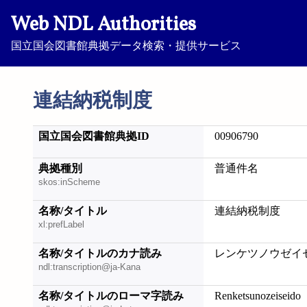
Web NDL Authorities
国立国会図書館典拠データ検索・提供サービス
連結納税制度
国立国会図書館典拠ID
00906790
典拠種別
普通件名
skos:inScheme
名称/タイトル
連結納税制度
xl:prefLabel
名称/タイトルのカナ読み
レンケツノウゼイ
ndl:transcription@ja-Kana
名称/タイトルのローマ字読み
Renketsunozeiseido