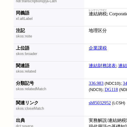
ndl:transcription@ja-Latn
レンケツノウゼイ
同義語
連結納税
; Corporat
xl:altLabel
注記
地理区分
skos:note
上位語
企業課税
skos:broader
関連語
連結財務諸表
;
連
skos:related
分類記号
336.983
;
34
(NDC10)
skos:relatedMatch
;
DG118
(NDC9)
(ND
関連リンク
sh85032952
(LCSH)
skos:closeMatch
出典
実務解説/連結納税
dct:source
現代用語の基礎知識 