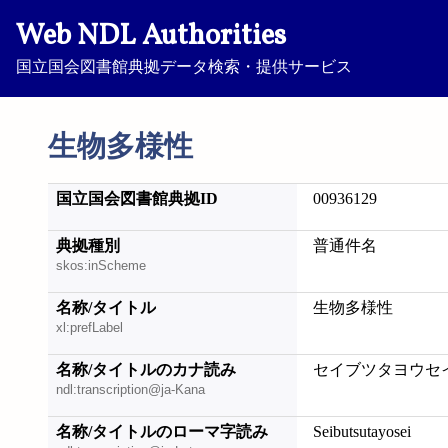
Web NDL Authorities
国立国会図書館典拠データ検索・提供サービス
生物多様性
国立国会図書館典拠ID
00936129
典拠種別
普通件名
skos:inScheme
名称/タイトル
生物多様性
xl:prefLabel
名称/タイトルのカナ読み
セイブツタヨウセ
ndl:transcription@ja-Kana
名称/タイトルのローマ字読み
Seibutsutayosei