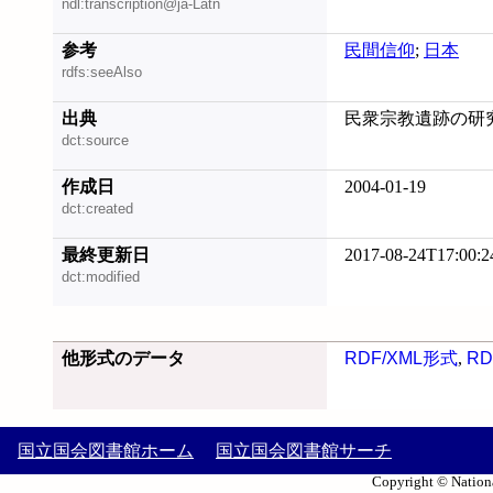
ndl:transcription@ja-Latn
参考
民間信仰
;
日本
rdfs:seeAlso
出典
民衆宗教遺跡の研究 
dct:source
作成日
2004-01-19
dct:created
最終更新日
2017-08-24T17:00:2
dct:modified
他形式のデータ
RDF/XML形式
,
RD
国立国会図書館ホーム
国立国会図書館サーチ
Copyright © Nationa