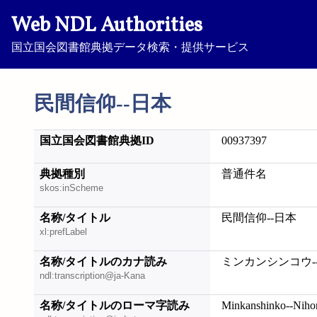
Web NDL Authorities
国立国会図書館典拠データ検索・提供サービス
民間信仰--日本
国立国会図書館典拠ID
00937397
典拠種別
普通件名
skos:inScheme
名称/タイトル
民間信仰--日本
xl:prefLabel
名称/タイトルのカナ読み
ミンカンシンコウ-
ndl:transcription@ja-Kana
名称/タイトルのローマ字読み
Minkanshinko--Niho