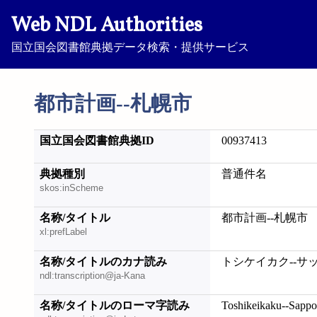
Web NDL Authorities
国立国会図書館典拠データ検索・提供サービス
都市計画--札幌市
国立国会図書館典拠ID
00937413
典拠種別
普通件名
skos:inScheme
名称/タイトル
都市計画--札幌市
xl:prefLabel
名称/タイトルのカナ読み
トシケイカク--サ
ndl:transcription@ja-Kana
名称/タイトルのローマ字読み
Toshikeikaku--Sappo