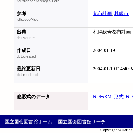
ndl:transcription@ja-Latn
参考
都市計画
;
札幌市
rdfs:seeAlso
出典
札幌総合都市計画
dct:source
作成日
2004-01-19
dct:created
最終更新日
2004-01-19T14:40:3
dct:modified
他形式のデータ
RDF/XML形式
,
RD
国立国会図書館ホーム
国立国会図書館サーチ
Copyright © Nationa