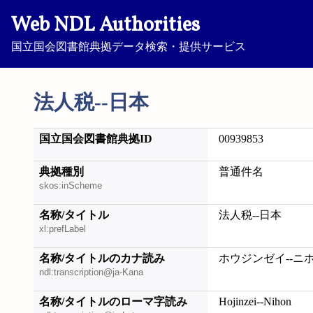
Web NDL Authorities
国立国会図書館典拠データ検索・提供サービス
法人税--日本
国立国会図書館典拠ID
00939853
典拠種別
普通件名
skos:inScheme
名称/タイトル
法人税--日本
xl:prefLabel
名称/タイトルのカナ読み
ホウジンゼイ--ニ
ndl:transcription@ja-Kana
名称/タイトルのローマ字読み
Hojinzei--Nihon