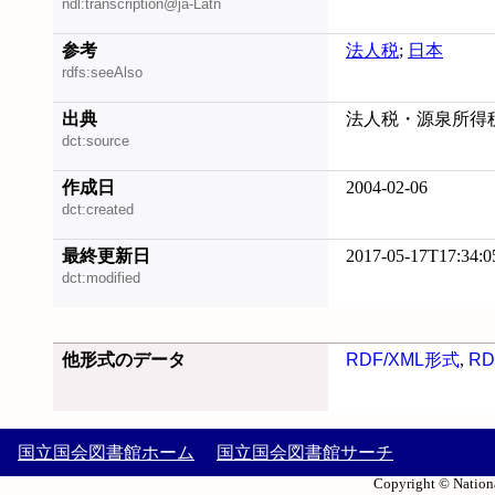
ndl:transcription@ja-Latn
参考
法人税
;
日本
rdfs:seeAlso
出典
法人税・源泉所得税
dct:source
作成日
2004-02-06
dct:created
最終更新日
2017-05-17T17:34:0
dct:modified
他形式のデータ
RDF/XML形式
,
RD
国立国会図書館ホーム
国立国会図書館サーチ
Copyright © Nationa