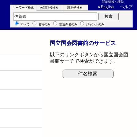
詳細情報へ移動
▸
English
ヘルプ
キーワード検索
分類記号検索
識別子検索
キーワード検索
検索
すべて
名称のみ
普通件名のみ
ジャンルのみ
国立国会図書館のサービス
以下のリンクボタンから国立国会図
書館サーチで検索ができます。
件名検索