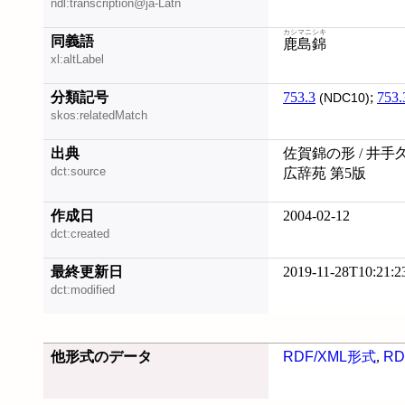
ndl:transcription@ja-Latn
カシマニシキ
同義語
鹿島錦
xl:altLabel
分類記号
753.3
;
753.
(NDC10)
skos:relatedMatch
出典
佐賀錦の形 / 井手
dct:source
広辞苑 第5版
作成日
2004-02-12
dct:created
最終更新日
2019-11-28T10:21:2
dct:modified
他形式のデータ
RDF/XML形式
,
RD