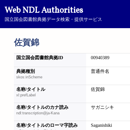
Web NDL Authorities
国立国会図書館典拠データ検索・提供サービス
佐賀錦
国立国会図書館典拠ID
00940389
典拠種別
普通件名
skos:inScheme
名称/タイトル
佐賀錦
xl:prefLabel
名称/タイトルのカナ読み
サガニシキ
ndl:transcription@ja-Kana
名称/タイトルのローマ字読み
Saganishiki