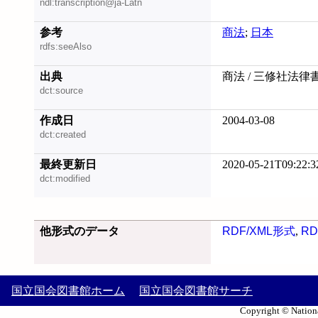
ndl:transcription@ja-Latn
参考
商法
;
日本
rdfs:seeAlso
出典
商法 / 三修社法律
dct:source
作成日
2004-03-08
dct:created
最終更新日
2020-05-21T09:22:3
dct:modified
他形式のデータ
RDF/XML形式
,
RD
国立国会図書館ホーム
国立国会図書館サーチ
Copyright © Nationa