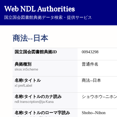
Web NDL Authorities
国立国会図書館典拠データ検索・提供サービス
商法--日本
国立国会図書館典拠ID
00943298
典拠種別
普通件名
skos:inScheme
名称/タイトル
商法--日本
xl:prefLabel
名称/タイトルのカナ読み
ショウホウ--ニホ
ndl:transcription@ja-Kana
名称/タイトルのローマ字読み
Shoho--Nihon