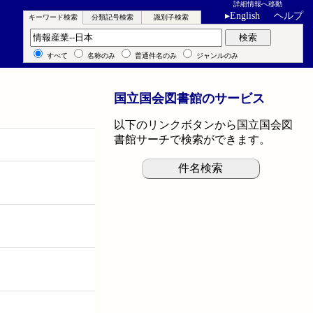
詳細情報へ移動
▸
English
ヘルプ
キーワード検索
分類記号検索
識別子検索
キーワード検索
検索
すべて
名称のみ
普通件名のみ
ジャンルのみ
国立国会図書館のサービス
以下のリンクボタンから国立国会図
書館サーチで検索ができます。
件名検索