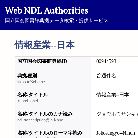
Web NDL Authorities
国立国会図書館典拠データ検索・提供サービス
情報産業--日本
国立国会図書館典拠ID
00944593
典拠種別
普通件名
skos:inScheme
名称/タイトル
情報産業--日本
xl:prefLabel
名称/タイトルのカナ読み
ジョウホウサンギョ
ndl:transcription@ja-Kana
名称/タイトルのローマ字読み
Johosangyo--Nihon