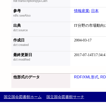
ndl:transcription@ja-Latn
参考
情報産業
;
日本
rdfs:seeAlso
出典
IT分野の市場動向
dct:source
作成日
2004-03-17
dct:created
最終更新日
2017-07-14T17:34:4
dct:modified
他形式のデータ
RDF/XML形式
,
RD
国立国会図書館ホーム
国立国会図書館サーチ