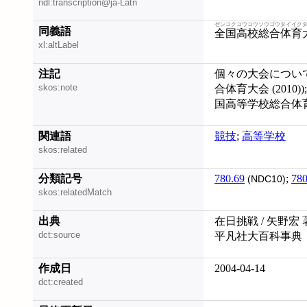
ndl:transcription@ja-Latn
ゼンコクコウコウソウゴウタイイク
同義語
全国高校総合体育
xl:altLabel
注記
個々の大会について
skos:note
合体育大会 (2010
国高等学校総合体育大会
関連語
競技
;
高等学校
skos:related
分類記号
780.69
;
780
(NDC10)
skos:relatedMatch
出典
在日挑戦 / 矢野宏 
dct:source
平凡社大百科事典
作成日
2004-04-14
dct:created