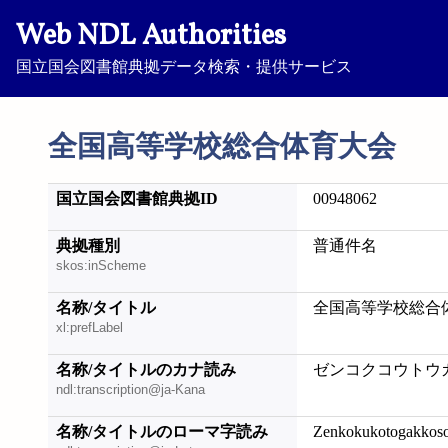
Web NDL Authorities
国立国会図書館典拠データ検索・提供サービス
全国高等学校総合体育大会
国立国会図書館典拠ID
00948062
典拠種別
普通件名
skos:inScheme
名称/タイトル
全国高等学校総合
xl:prefLabel
名称/タイトルのカナ読み
ゼンコクコウトウ
ndl:transcription@ja-Kana
名称/タイトルのローマ字読み
Zenkokukotogakkosog