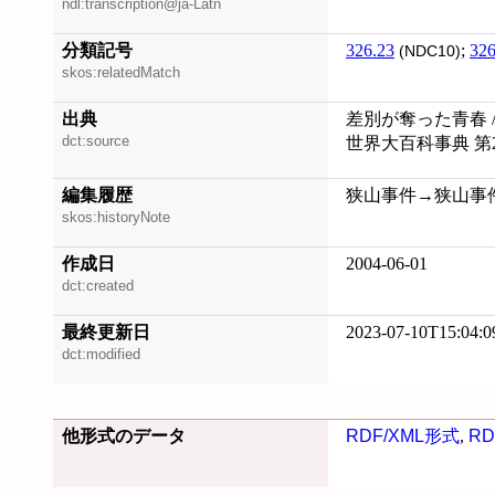
ndl:transcription@ja-Latn
分類記号
326.23
;
326
(NDC10)
skos:relatedMatch
出典
差別が奪った青春 /
dct:source
世界大百科事典 第
編集履歴
狭山事件→狭山事件 (19
skos:historyNote
作成日
2004-06-01
dct:created
最終更新日
2023-07-10T15:04:0
dct:modified
他形式のデータ
RDF/XML形式
,
RD