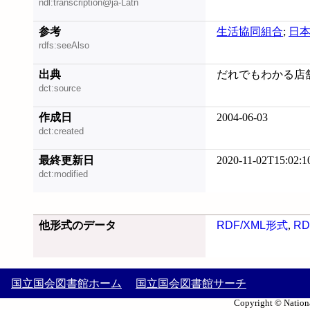
ndl:transcription@ja-Latn
参考
生活協同組合
;
日
rdfs:seeAlso
出典
だれでもわかる店舗経
dct:source
作成日
2004-06-03
dct:created
最終更新日
2020-11-02T15:02:1
dct:modified
他形式のデータ
RDF/XML形式
,
RD
国立国会図書館ホーム
国立国会図書館サーチ
Copyright © Nationa