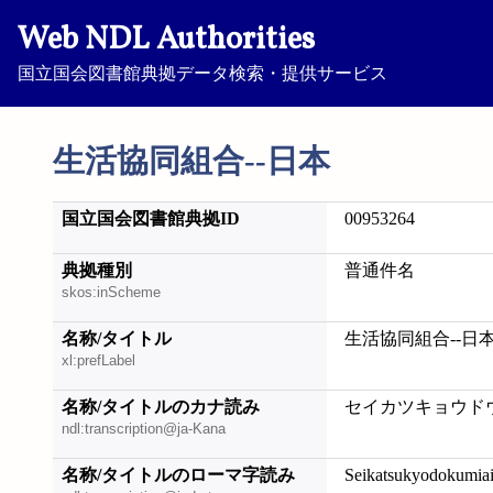
Web NDL Authorities
国立国会図書館典拠データ検索・提供サービス
生活協同組合--日本
国立国会図書館典拠ID
00953264
典拠種別
普通件名
skos:inScheme
名称/タイトル
生活協同組合--日
xl:prefLabel
名称/タイトルのカナ読み
セイカツキョウドウ
ndl:transcription@ja-Kana
名称/タイトルのローマ字読み
Seikatsukyodokumia