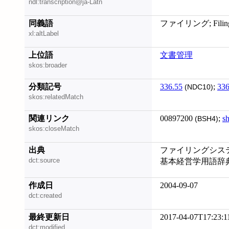
ndl:transcription@ja-Latn
同義語
ファイリング; Filing 
xl:altLabel
上位語
文書管理
skos:broader
分類記号
336.55
;
336
(NDC10)
skos:relatedMatch
関連リンク
00897200
;
s
(BSH4)
skos:closeMatch
出典
ファイリングシステ
dct:source
基本経営学用語辞
作成日
2004-09-07
dct:created
最終更新日
2017-04-07T17:23:1
dct:modified