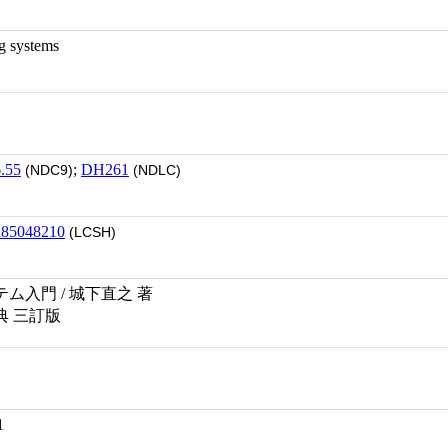
systems
.55
;
DH261
(NDC9)
(NDLC)
h85048210
(LCSH)
ム入門 / 城下直之 著
典 三訂版
1