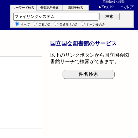
詳細情報へ移動
▸
English
ヘルプ
キーワード検索
分類記号検索
識別子検索
キーワード検索
検索
すべて
名称のみ
普通件名のみ
ジャンルのみ
国立国会図書館のサービス
以下のリンクボタンから国立国会図
書館サーチで検索ができます。
件名検索