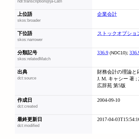
ndl:transcription@ja-Latn
上位語
企業会計
skos:broader
下位語
ストックオプショ
skos:narrower
分類記号
336.9
;
336.
(NDC10)
skos:relatedMatch
出典
財務会計の理論と応用 /
dct:source
J. M. キャシー 著
広辞苑 第5版
作成日
2004-09-10
dct:created
最終更新日
2017-04-03T15:54:1
dct:modified