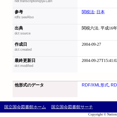
ndl:transcription@ja-Latn
参考
関税法
;
日本
rdfs:seeAlso
出典
関税六法. 平成16
dct:source
作成日
2004-09-27
dct:created
最終更新日
2004-09-27T15:41:0
dct:modified
他形式のデータ
RDF/XML形式
,
RD
国立国会図書館ホーム
国立国会図書館サーチ
Copyright © Nationa