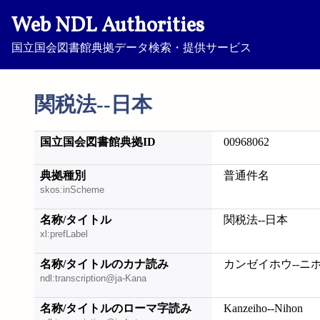
Web NDL Authorities
国立国会図書館典拠データ検索・提供サービス
関税法--日本
国立国会図書館典拠ID
00968062
典拠種別
普通件名
skos:inScheme
名称/タイトル
関税法--日本
xl:prefLabel
名称/タイトルのカナ読み
カンゼイホウ--ニ
ndl:transcription@ja-Kana
名称/タイトルのローマ字読み
Kanzeiho--Nihon