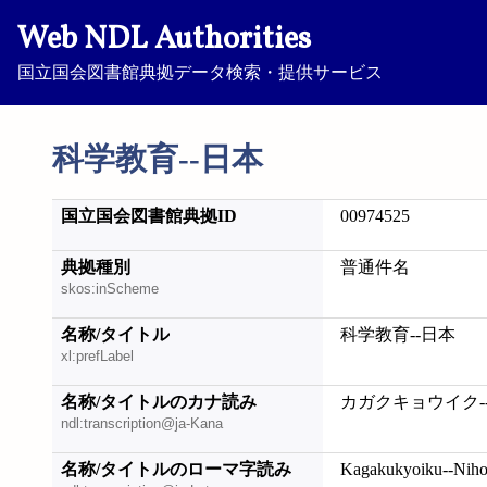
Web NDL Authorities
国立国会図書館典拠データ検索・提供サービス
科学教育--日本
国立国会図書館典拠ID
00974525
典拠種別
普通件名
skos:inScheme
名称/タイトル
科学教育--日本
xl:prefLabel
名称/タイトルのカナ読み
カガクキョウイク-
ndl:transcription@ja-Kana
名称/タイトルのローマ字読み
Kagakukyoiku--Nih